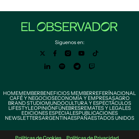
Siguenos en:
HOME
MEMBER
BENEFICIOS MEMBER
REFERÍ
NACIONAL
CAFÉ Y NEGOCIOS
ECONOMÍA Y EMPRESAS
AGRO
BRAND STUDIO
MUNDO
CULTURA Y ESPECTÁCULOS
LIFESTYLE
OPINIÓN
FÚNEBRES
REMATES Y LEGALES
EDICIONES ESPECIALES
PUBLICACIONES
NEWSLETTERS
ARGENTINA
ESPAÑA
ESTADOS UNIDOS
Políticas de Cookies
Políticas de Privacidad