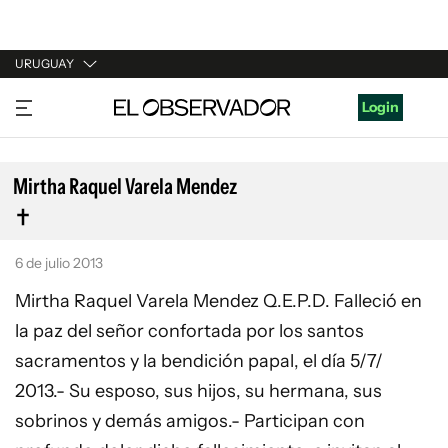
URUGUAY
URUGUAY
Login
ARGENTINA
ESPAÑA
Mirtha Raquel Varela Mendez
ESTADOS UNIDOS
6 de julio 2013
Mirtha Raquel Varela Mendez Q.E.P.D. Falleció en
la paz del señor confortada por los santos
sacramentos y la bendición papal, el día 5/7/
2013.- Su esposo, sus hijos, su hermana, sus
sobrinos y demás amigos.- Participan con