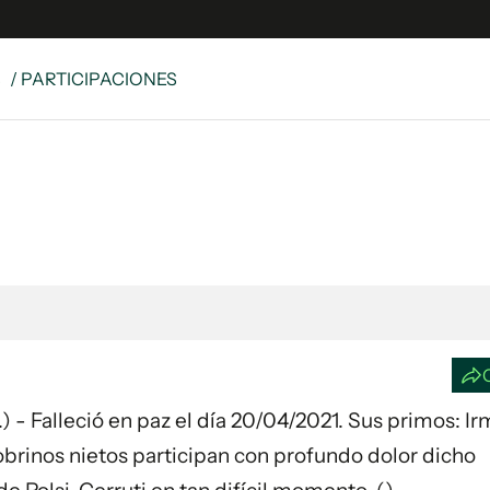
S
/ PARTICIPACIONES
e
S
n
es
Siguenos en:
 y Legales
es especiales
ciones
ters
ina
Falleció en paz el día 20/04/2021. Sus primos: Ir
 Unidos
sobrinos nietos participan con profundo dolor dicho