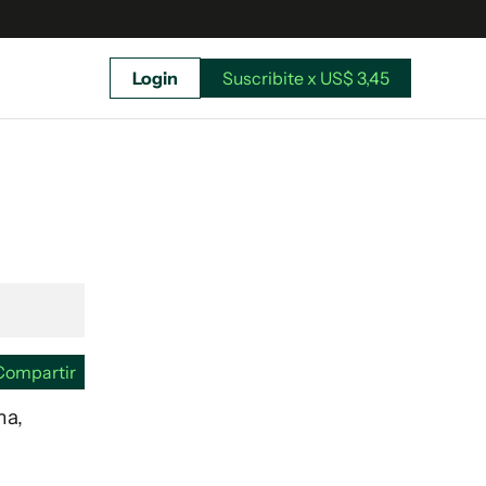
Login
Suscribite x US$ 3,45
uscríbete ahora a El Observador y elegí hasta
donde llegar.
Compartir
ma,
Suscribite x US$ 3,45