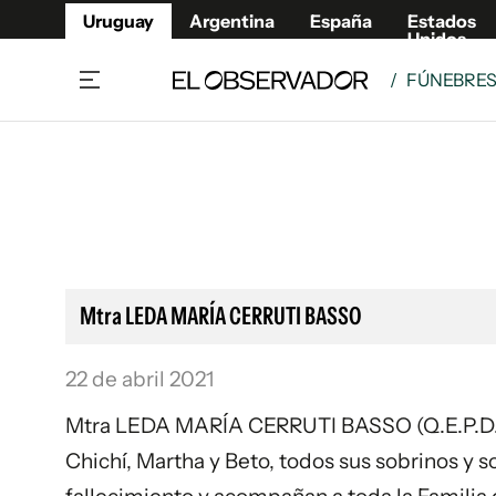
Uruguay
Argentina
España
Estados
Unidos
/
FÚNEBRE
Home
Lifestyl
Member
Opinió
Beneficios Member
Fúnebr
Referí
Remates
10°C
Sábado:
Ahora en:
Montevideo
Nacional
Mín
7°
Máx
Edicion
11°
Lluvia Ligera
Café y Negocios
Publica
Mtra LEDA MARÍA CERRUTI BASSO
Economía y Empresas
Newslet
Agro
Argent
22 de abril 2021
Brand Studio
España
Mtra LEDA MARÍA CERRUTI BASSO (Q.E.P.D.) - 
Mundo
Estados
Chichí, Martha y Beto, todos sus sobrinos y 
Cultura y Espectáculos