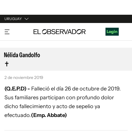
URUGUAY
URUGUAY
Login
ARGENTINA
ESPAÑA
Nélida Gandolfo
ESTADOS UNIDOS
2 de noviembre 2019
(Q.E.P.D) -
Falleció el día 26 de octubre de 2019.
Sus familiares participan con profundo dolor
dicho fallecimiento y acto de sepelio ya
efectuado.
(Emp. Abbate)