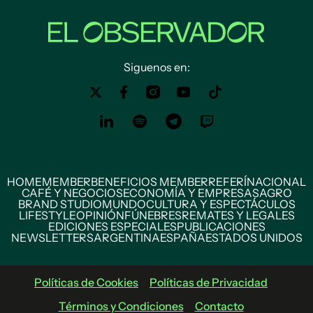
Siguenos en:
HOME
MEMBER
BENEFICIOS MEMBER
REFERÍ
NACIONAL
CAFÉ Y NEGOCIOS
ECONOMÍA Y EMPRESAS
AGRO
BRAND STUDIO
MUNDO
CULTURA Y ESPECTÁCULOS
LIFESTYLE
OPINIÓN
FÚNEBRES
REMATES Y LEGALES
EDICIONES ESPECIALES
PUBLICACIONES
NEWSLETTERS
ARGENTINA
ESPAÑA
ESTADOS UNIDOS
Políticas de Cookies
Políticas de Privacidad
Términos y Condiciones
Contacto