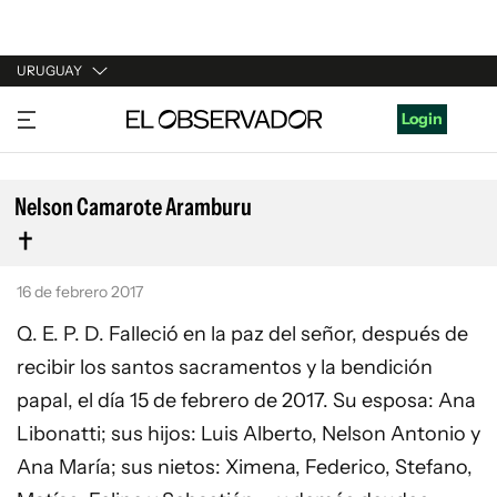
URUGUAY
URUGUAY
Login
ARGENTINA
ESPAÑA
Nelson Camarote Aramburu
ESTADOS UNIDOS
16 de febrero 2017
Q. E. P. D. Falleció en la paz del señor, después de
recibir los santos sacramentos y la bendición
papal, el día 15 de febrero de 2017. Su esposa: Ana
Libonatti; sus hijos: Luis Alberto, Nelson Antonio y
Ana María; sus nietos: Ximena, Federico, Stefano,