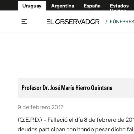
Uruguay
Argentina
España
Estados
Unidos
/
FÚNEBRE
Home
Lifestyl
Member
Opinió
Beneficios Member
Fúnebr
Referí
Remates
8°C
Domingo:
Ahora en:
Montevideo
Nacional
Mín
9°
Máx
Edicion
10°
Cielo Claro
Café y Negocios
Publica
Profesor Dr. José María Hierro Quintana
Economía y Empresas
Newslet
Agro
Argent
9 de febrero 2017
Brand Studio
España
Mundo
Estados
(Q.E.P.D.) - Falleció el día 8 de febrero de 2
Cultura y Espectáculos
deudos participan con hondo pesar dicho fall