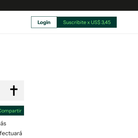
Login
Suscribite x US$ 3,45
uscríbete ahora a El Observador y elegí hasta
donde llegar.
Compartir
más
efectuará
Suscribite x US$ 3,45