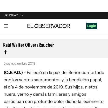
URUGUAY
URUGUAY
Login
ARGENTINA
ESPAÑA
Raúl Walter OliveraRaucher
ESTADOS UNIDOS
5 de noviembre 2019
(Q.E.P.D.) -
Falleció en la paz del Señor confortado
con los santos sacramentos y la bendición papal,
el día 4 de noviembre de 2019. Sus hijos, nietos,
nuera, yerno y demás familiares y amigos
participan con profundo dolor dicho fallecimiento