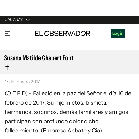
URUGUAY
URUGUAY
Login
ARGENTINA
ESPAÑA
Susana Matilde Chabert Font
ESTADOS UNIDOS
17 de febrero 2017
(Q.E.P.D) - Falleció en la paz del Señor el día 16 de
febrero de 2017. Su hijo, nietos, bisnieta,
hermanos, sobrinos, demás familiares y amigos
participan con profundo dolor dicho
fallecimiento. (Empresa Abbate y Cía)