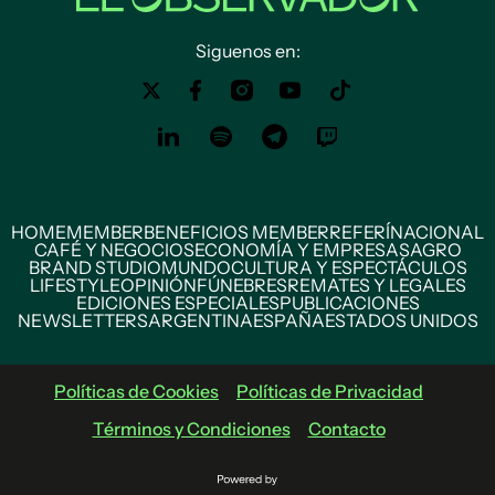
Siguenos en:
HOME
MEMBER
BENEFICIOS MEMBER
REFERÍ
NACIONAL
CAFÉ Y NEGOCIOS
ECONOMÍA Y EMPRESAS
AGRO
BRAND STUDIO
MUNDO
CULTURA Y ESPECTÁCULOS
LIFESTYLE
OPINIÓN
FÚNEBRES
REMATES Y LEGALES
EDICIONES ESPECIALES
PUBLICACIONES
NEWSLETTERS
ARGENTINA
ESPAÑA
ESTADOS UNIDOS
Políticas de Cookies
Políticas de Privacidad
Términos y Condiciones
Contacto