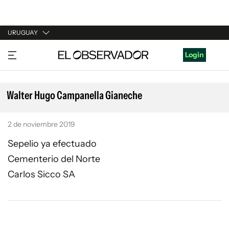
URUGUAY
URUGUAY
Login
ARGENTINA
ESPAÑA
Walter Hugo Campanella Gianeche
ESTADOS UNIDOS
2 de noviembre 2019
Sepelio ya efectuado
Cementerio del Norte
Carlos Sicco SA