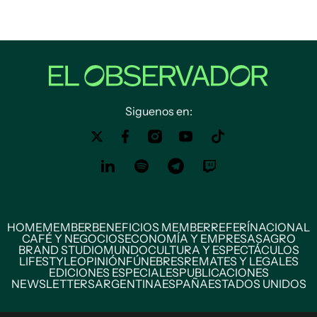
Siguenos en:
HOME
MEMBER
BENEFICIOS MEMBER
REFERÍ
NACIONAL
CAFÉ Y NEGOCIOS
ECONOMÍA Y EMPRESAS
AGRO
BRAND STUDIO
MUNDO
CULTURA Y ESPECTÁCULOS
LIFESTYLE
OPINIÓN
FÚNEBRES
REMATES Y LEGALES
EDICIONES ESPECIALES
PUBLICACIONES
NEWSLETTERS
ARGENTINA
ESPAÑA
ESTADOS UNIDOS