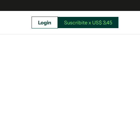
Login
Suscribite x US$ 3,45
uscríbete ahora a El Observador y elegí hasta
donde llegar.
Suscribite x US$ 3,45