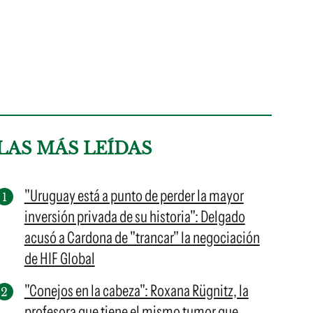
LAS MÁS LEÍDAS
"Uruguay está a punto de perder la mayor
inversión privada de su historia": Delgado
acusó a Cardona de "trancar" la negociación
de HIF Global
"Conejos en la cabeza": Roxana Rügnitz, la
profesora que tiene el mismo tumor que