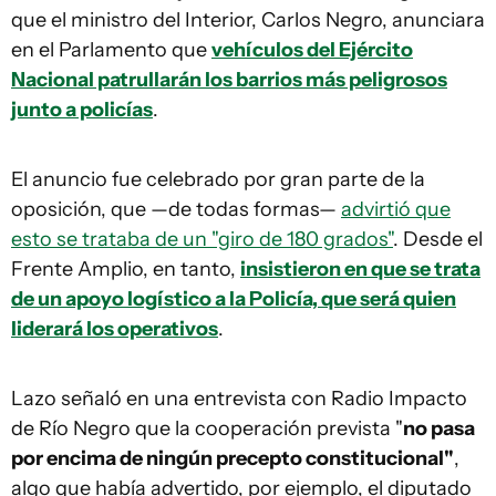
que el ministro del Interior, Carlos Negro, anunciara
en el Parlamento que
vehículos del Ejército
Nacional patrullarán los barrios más peligrosos
junto a policías
.
El anuncio fue celebrado por gran parte de la
oposición, que —de todas formas—
advirtió que
esto se trataba de un "giro de 180 grados"
. Desde el
Frente Amplio, en tanto,
insistieron en que se trata
de un apoyo logístico a la Policía, que será quien
liderará los operativos
.
Lazo señaló en una entrevista con Radio Impacto
de Río Negro que la cooperación prevista "
no pasa
por encima de ningún precepto constitucional"
,
algo que había advertido, por ejemplo, el diputado