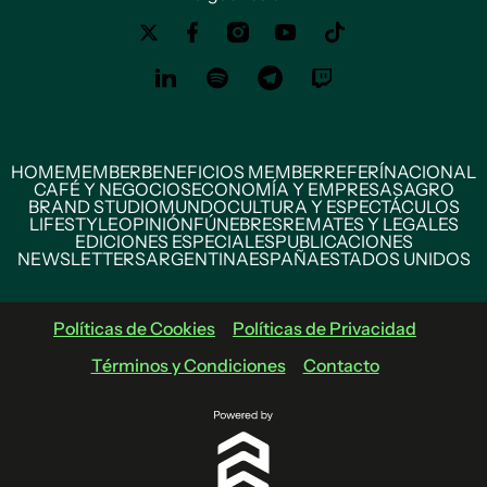
HOME
MEMBER
BENEFICIOS MEMBER
REFERÍ
NACIONAL
CAFÉ Y NEGOCIOS
ECONOMÍA Y EMPRESAS
AGRO
BRAND STUDIO
MUNDO
CULTURA Y ESPECTÁCULOS
LIFESTYLE
OPINIÓN
FÚNEBRES
REMATES Y LEGALES
EDICIONES ESPECIALES
PUBLICACIONES
NEWSLETTERS
ARGENTINA
ESPAÑA
ESTADOS UNIDOS
Políticas de Cookies
Políticas de Privacidad
Términos y Condiciones
Contacto