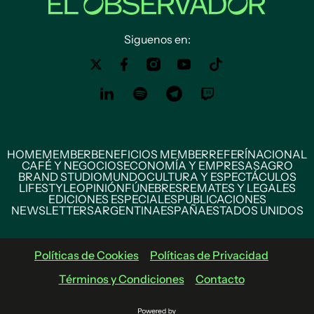
Siguenos en:
HOME
MEMBER
BENEFICIOS MEMBER
REFERÍ
NACIONAL
CAFÉ Y NEGOCIOS
ECONOMÍA Y EMPRESAS
AGRO
BRAND STUDIO
MUNDO
CULTURA Y ESPECTÁCULOS
LIFESTYLE
OPINIÓN
FÚNEBRES
REMATES Y LEGALES
EDICIONES ESPECIALES
PUBLICACIONES
NEWSLETTERS
ARGENTINA
ESPAÑA
ESTADOS UNIDOS
Políticas de Cookies
Políticas de Privacidad
Términos y Condiciones
Contacto