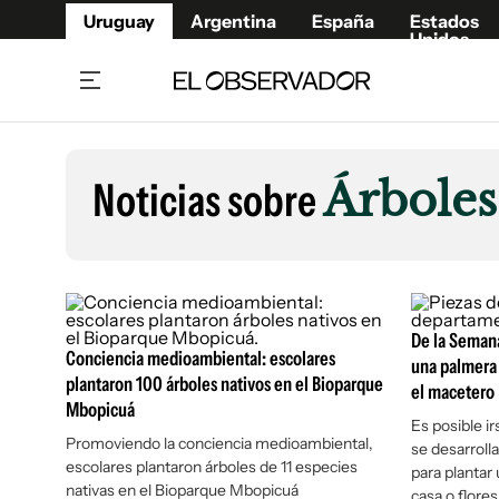
Uruguay
Argentina
España
Estados
Unidos
Home
Lifestyl
Member
Opinió
Noticias sobre
Árboles
Beneficios Member
Fúnebr
Referí
Remates
10°C
Domingo:
Ahora en:
Montevideo
Nacional
Mín
10°
Máx
13°
Edicion
Nubes
Café y Negocios
Publica
Economía y Empresas
De la Semana 
Newslet
Conciencia medioambiental: escolares
una palmera p
Agro
Argent
plantaron 100 árboles nativos en el Bioparque
el macetero
Mbopicuá
Brand Studio
España
Es posible i
Mundo
Estados
Promoviendo la conciencia medioambiental,
se desarrolla
escolares plantaron árboles de 11 especies
para plantar
Cultura y Espectáculos
nativas en el Bioparque Mbopicuá
casa o flores