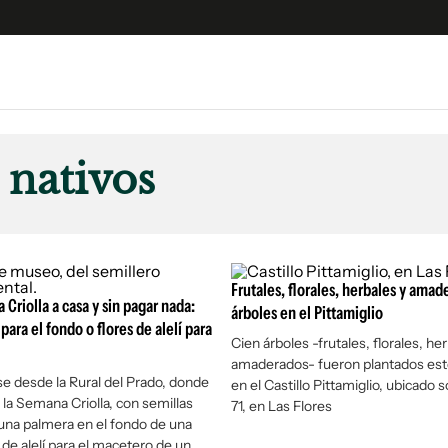
e
S
n
 nativos
es
Siguenos en:
 y Legales
es especiales
ciones
Frutales, florales, herbales y amad
Criolla a casa y sin pagar nada:
ters
árboles en el Pittamiglio
ara el fondo o flores de alelí para
ina
Cien árboles -frutales, florales, he
amaderados- fueron plantados est
rse desde la Rural del Prado, donde
en el Castillo Pittamiglio, ubicado s
 Unidos
 la Semana Criolla, con semillas
71, en Las Flores
 una palmera en el fondo de una
 de alelí para el macetero de un