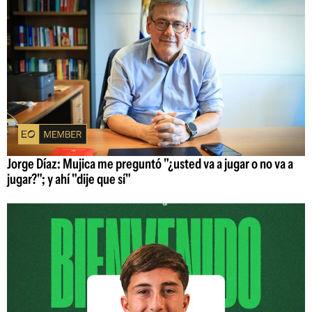
Jorge Díaz: Mujica me preguntó "¿usted va a jugar o no va a
jugar?"; y ahí "dije que sí"