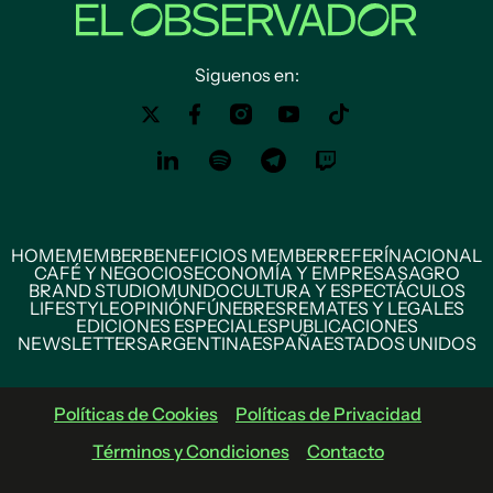
Siguenos en:
HOME
MEMBER
BENEFICIOS MEMBER
REFERÍ
NACIONAL
CAFÉ Y NEGOCIOS
ECONOMÍA Y EMPRESAS
AGRO
BRAND STUDIO
MUNDO
CULTURA Y ESPECTÁCULOS
LIFESTYLE
OPINIÓN
FÚNEBRES
REMATES Y LEGALES
EDICIONES ESPECIALES
PUBLICACIONES
NEWSLETTERS
ARGENTINA
ESPAÑA
ESTADOS UNIDOS
Políticas de Cookies
Políticas de Privacidad
Términos y Condiciones
Contacto