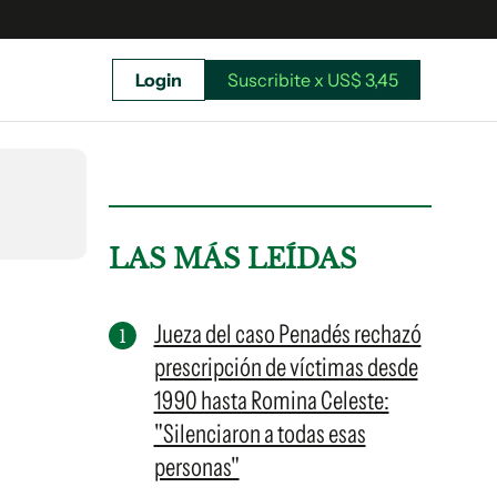
Login
Suscribite x US$ 3,45
uscríbete ahora a El Observador y elegí hasta
donde llegar.
LAS MÁS LEÍDAS
Jueza del caso Penadés rechazó
prescripción de víctimas desde
1990 hasta Romina Celeste:
"Silenciaron a todas esas
personas"
Suscribite x US$ 3,45