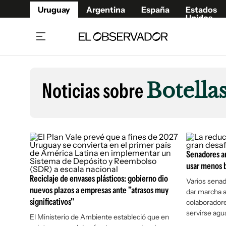
Uruguay
Argentina
España
Estados
Unidos
Home
Lifestyl
Member
Opinió
Noticias sobre
Botella
Beneficios Member
Fúnebr
Referí
Remates
12°C
Sábado:
Ahora en:
Montevideo
Nacional
Mín
8°
Máx
Edicion
11°
Cielo Claro
Café y Negocios
Publica
Economía y Empresas
Senadores an
Newslet
usar menos b
Agro
Argent
Reciclaje de envases plásticos: gobierno dio
Varios senad
Brand Studio
España
nuevos plazos a empresas ante "atrasos muy
dar marcha a
Mundo
Estados
significativos"
colaboradore
servirse agua
Cultura y Espectáculos
El Ministerio de Ambiente estableció que en