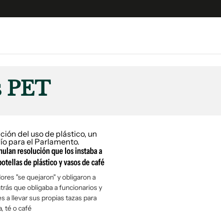
e
S
n
s PET
es
Siguenos en:
 y Legales
es especiales
ciones
ulan resolución que los instaba a
ters
otellas de plástico y vasos de café
ina
ores "se quejaron" y obligaron a
trás que obligaba a funcionarios y
 Unidos
s a llevar sus propias tazas para
, té o café