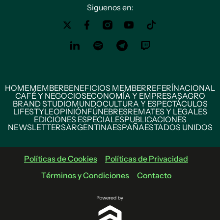
Siguenos en:
HOME
MEMBER
BENEFICIOS MEMBER
REFERÍ
NACIONAL
CAFÉ Y NEGOCIOS
ECONOMÍA Y EMPRESAS
AGRO
BRAND STUDIO
MUNDO
CULTURA Y ESPECTÁCULOS
LIFESTYLE
OPINIÓN
FÚNEBRES
REMATES Y LEGALES
EDICIONES ESPECIALES
PUBLICACIONES
NEWSLETTERS
ARGENTINA
ESPAÑA
ESTADOS UNIDOS
Políticas de Cookies
Políticas de Privacidad
Términos y Condiciones
Contacto