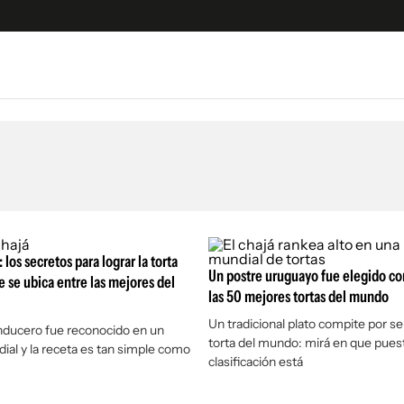
e
S
n
es
Siguenos en:
 y Legales
es especiales
ciones
 los secretos para lograr la torta
ters
Un postre uruguayo fue elegido c
 se ubica entre las mejores del
las 50 mejores tortas del mundo
ina
Un tradicional plato compite por se
anducero fue reconocido en un
torta del mundo: mirá en que puest
ial y la receta es tan simple como
 Unidos
clasificación está