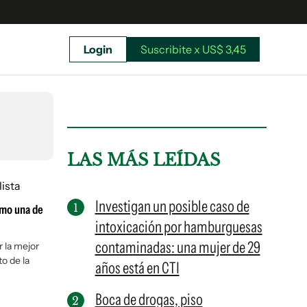
Login
Suscribite x US$ 3,45
uscríbete ahora a El Observador y elegí hasta
donde llegar.
LAS MÁS LEÍDAS
Investigan un posible caso de
omo una de
intoxicación por hamburguesas
contaminadas: una mujer de 29
r la mejor
o de la
años está en CTI
Boca de drogas, piso
Suscribite x US$ 3,45