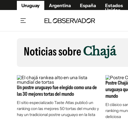
Uruguay
Argentina
España
Estados
Unidos
Home
Lifestyl
Member
Opinió
Noticias sobre
Chajá
Beneficios Member
Fúnebr
Referí
Remates
12°C
Viernes:
Ahora en:
Montevideo
Nacional
Mín
10°
Máx
12°
Edicion
Nubes
Café y Negocios
Publica
Postre Chajá:
Un postre uruguayo fue elegido como una de
Economía y Empresas
Newslet
uruguaya que
las 30 mejores tortas del mundo
mundo
Agro
Argent
El sitio especializado Taste Atlas publicó un
Brand Studio
El clásico s
España
ranking con las mejores 50 tortas del mundo y
ranking mund
Mundo
Estados
hay un tradicional postre uruguayo en la lista
deliciosa
Cultura y Espectáculos