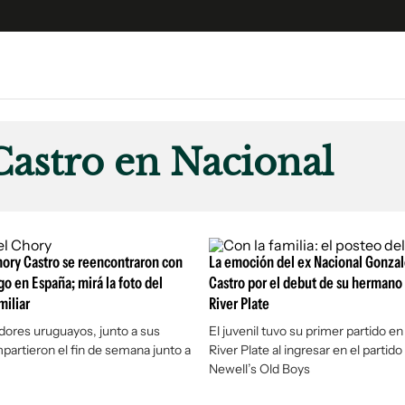
e
S
n
astro en Nacional
es
Siguenos en:
 y Legales
es especiales
ciones
hory Castro se reencontraron con
La emoción del ex Nacional Gonzal
ters
go en España; mirá la foto del
Castro por el debut de su herman
iliar
River Plate
ina
dores uruguayos, junto a sus
El juvenil tuvo su primer partido e
mpartieron el fin de semana junto a
River Plate al ingresar en el partido
 Unidos
Newell’s Old Boys