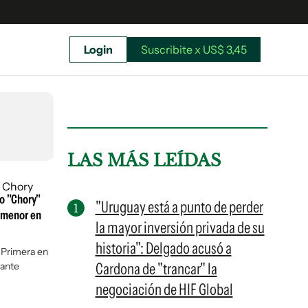
Login
Suscribite x US$ 3,45
uscríbete ahora a El Observador y elegí hasta
donde llegar.
LAS MÁS LEÍDAS
o "Chory"
"Uruguay está a punto de perder
o menor en
la mayor inversión privada de su
historia": Delgado acusó a
n Primera en
Cardona de "trancar" la
 ante
negociación de HIF Global
Suscribite x US$ 3,45