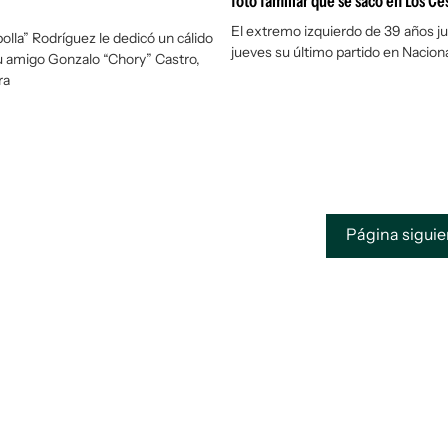
foto familiar que se sacó en Los C
El extremo izquierdo de 39 años j
olla” Rodríguez le dedicó un cálido
jueves su último partido en Nacion
u amigo Gonzalo “Chory” Castro,
ra
Página sigui