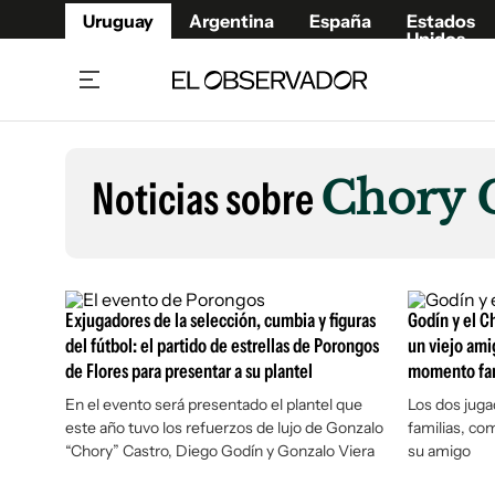
Uruguay
Argentina
España
Estados
Unidos
Home
Lifestyl
Member
Opinió
Noticias sobre
Chory C
Beneficios Member
Fúnebr
Referí
Remates
12°C
Domingo:
Ahora en:
Montevideo
Nacional
Mín
10°
Máx
13°
Edicion
Nubes
Café y Negocios
Publica
Exjugadores de la selección, cumbia y figuras
Godín y el C
Economía y Empresas
Newslet
del fútbol: el partido de estrellas de Porongos
un viejo ami
de Flores para presentar a su plantel
momento fam
Agro
Argent
En el evento será presentado el plantel que
Brand Studio
Los dos juga
España
este año tuvo los refuerzos de lujo de Gonzalo
familias, co
Mundo
Estados
“Chory” Castro, Diego Godín y Gonzalo Viera
su amigo
Cultura y Espectáculos