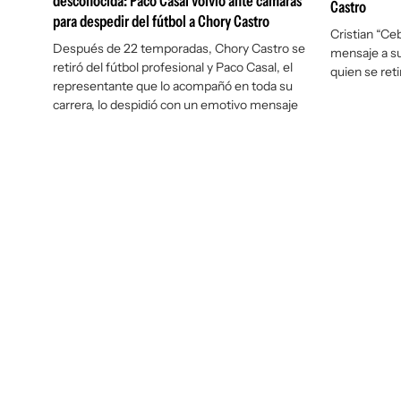
desconocida: Paco Casal volvió ante cámaras
Castro
para despedir del fútbol a Chory Castro
Cristian “Ceb
Después de 22 temporadas, Chory Castro se
mensaje a s
retiró del fútbol profesional y Paco Casal, el
quien se reti
representante que lo acompañó en toda su
carrera, lo despidió con un emotivo mensaje