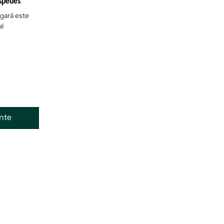
éspedes
ugará este
al
ente