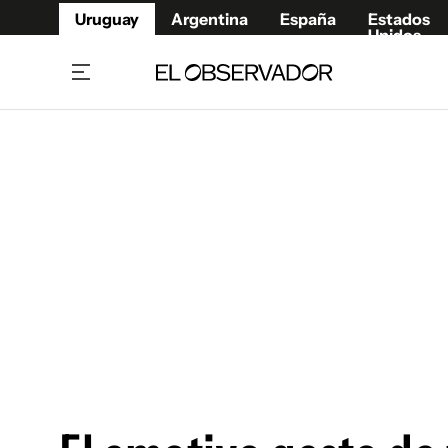
Uruguay
Argentina
España
Estados
Unidos
Home
Juegos 
Referí
Rugby
Fútbol
Básque
Mundial 2026
Tenis
Resultados Deportivos
Runnin
Fútbol internacional
Polidep
Copa Libertadores
Motor