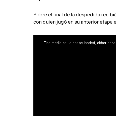
Sobre el final de la despedida recibi
con quien jugó en su anterior etapa e
This
is
a
The media could not be loaded, either becau
modal
window.