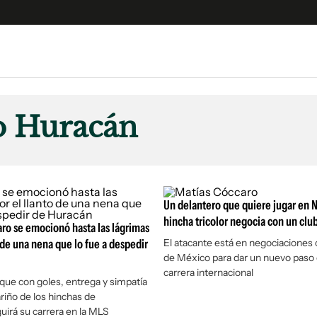
e
S
n
o Huracán
es
Siguenos en:
 y Legales
es especiales
ciones
Un delantero que quiere jugar en N
ters
hincha tricolor negocia con un cl
ro se emocionó hasta las lágrimas
ina
o de una nena que lo fue a despedir
El atacante está en negociaciones
de México para dar un nuevo paso 
carrera internacional
 Unidos
 que con goles, entrega y simpatía
ariño de los hinchas de
uirá su carrera en la MLS