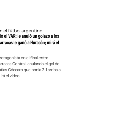
ó el VAR: le anuló un golazo a los
arracas le ganó a Huracán; mirá el
otagonista en el final entre
rracas Central, anulando el gol del
ías Cóccaro que ponía 2-1 arriba a
irá el video