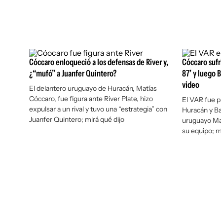
Cóccaro enloqueció a los defensas de River y,
Cóccaro sufri
¿“mufó” a Juanfer Quintero?
87’ y luego B
video
El delantero uruguayo de Huracán, Matías
Cóccaro, fue figura ante River Plate, hizo
El VAR fue pr
expulsar a un rival y tuvo una “estrategia” con
Huracán y Ba
Juanfer Quintero; mirá qué dijo
uruguayo Mat
su equipo; m