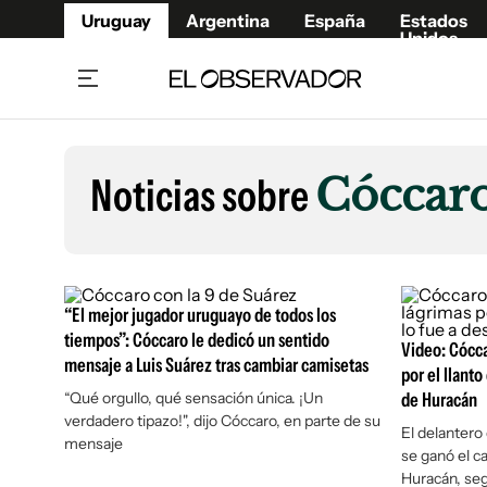
Uruguay
Argentina
España
Estados
Unidos
Home
Lifestyl
Member
Opinió
Noticias sobre
Cóccar
Beneficios Member
Fúnebr
Referí
Remates
8°C
Domingo:
Ahora en:
Montevideo
Nacional
Mín
9°
Máx
Edicion
10°
Algo De Nubes
Café y Negocios
Publica
“El mejor jugador uruguayo de todos los
Economía y Empresas
Newslet
tiempos”: Cóccaro le dedicó un sentido
Video: Cócca
mensaje a Luis Suárez tras cambiar camisetas
Agro
Argent
por el llant
“Qué orgullo, qué sensación única. ¡Un
Brand Studio
de Huracán
España
verdadero tipazo!", dijo Cóccaro, en parte de su
Mundo
Estados
El delantero
mensaje
se ganó el c
Cultura y Espectáculos
Huracán, seg