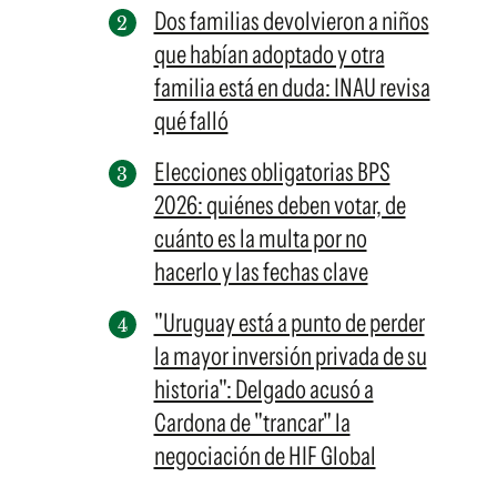
Dos familias devolvieron a niños
que habían adoptado y otra
familia está en duda: INAU revisa
qué falló
Elecciones obligatorias BPS
2026: quiénes deben votar, de
cuánto es la multa por no
hacerlo y las fechas clave
"Uruguay está a punto de perder
la mayor inversión privada de su
historia": Delgado acusó a
Cardona de "trancar" la
negociación de HIF Global