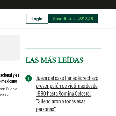
Login
Suscribite x US$ 3,45
uscríbete ahora a El Observador y elegí hasta
donde llegar.
LAS MÁS LEÍDAS
acional y es
Jueza del caso Penadés rechazó
ub mexicano
prescripción de víctimas desde
 con Puebla
1990 hasta Romina Celeste:
en su
"Silenciaron a todas esas
personas"
Suscribite x US$ 3,45