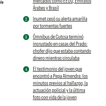
mercados como EEUU, Emiratos
cia
Árabes y Brasil
Inumet cesó su alerta amarilla
por tormentas fuertes
Ómnibus de Cutcsa terminó
incrustado en casas del Prado:
chofer dijo que estaba contando
dinero mientras circulaba
El testimonio del joven que
encontró a Pepa Almendra: los
minutos previos al hallazgo, la
actuación policial y la última
foto con vida de la joven