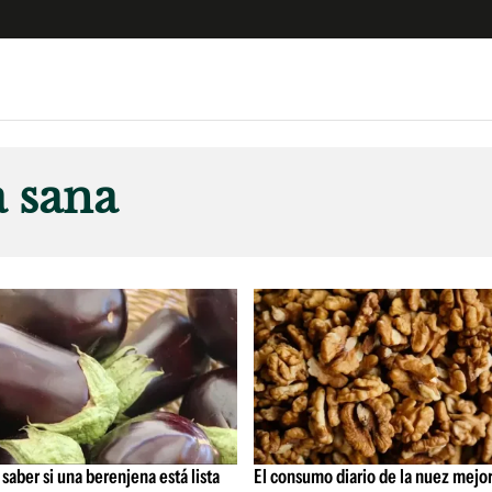
e
S
n
 sana
es
Siguenos en:
 y Legales
es especiales
ciones
ters
ina
 Unidos
 saber si una berenjena está lista
El consumo diario de la nuez mejor