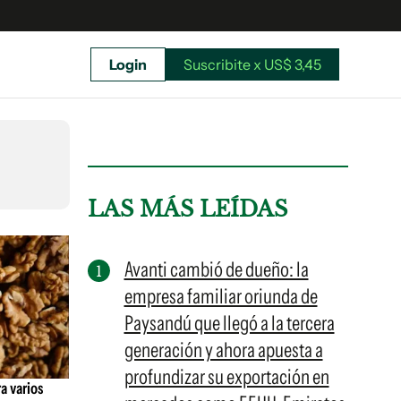
Login
Suscribite x US$ 3,45
uscríbete ahora a El Observador y elegí hasta
donde llegar.
LAS MÁS LEÍDAS
Avanti cambió de dueño: la
empresa familiar oriunda de
Paysandú que llegó a la tercera
generación y ahora apuesta a
profundizar su exportación en
a varios
Suscribite x US$ 3,45