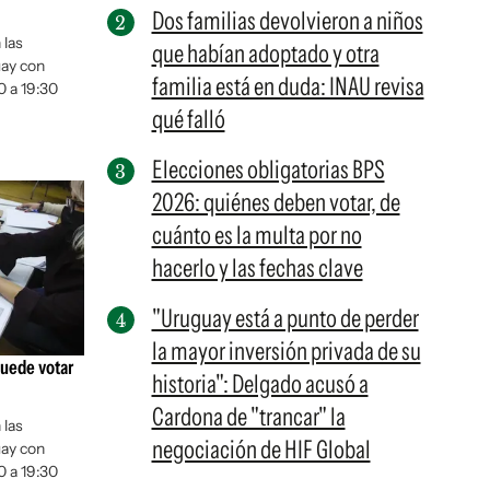
Dos familias devolvieron a niños
 las
que habían adoptado y otra
uay con
familia está en duda: INAU revisa
0 a 19:30
qué falló
Elecciones obligatorias BPS
2026: quiénes deben votar, de
cuánto es la multa por no
hacerlo y las fechas clave
"Uruguay está a punto de perder
la mayor inversión privada de su
puede votar
historia": Delgado acusó a
Cardona de "trancar" la
 las
negociación de HIF Global
uay con
0 a 19:30