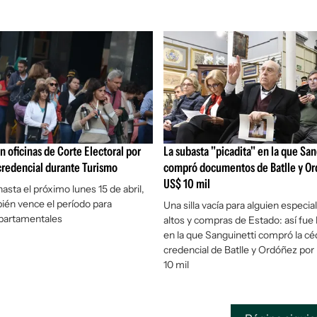
en oficinas de Corte Electoral por
La subasta "picadita" en la que San
credencial durante Turismo
compró documentos de Batlle y Or
US$ 10 mil
asta el próximo lunes 15 de abril,
én vence el período para
Una silla vacía para alguien especial
epartamentales
altos y compras de Estado: así fue 
en la que Sanguinetti compró la cé
credencial de Batlle y Ordóñez po
10 mil