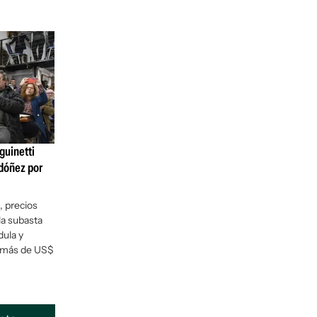
guinetti
dóñez por
, precios
la subasta
dula y
r más de US$