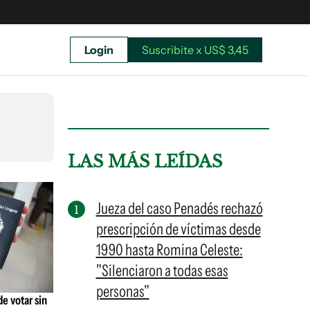
Login
Suscribite x US$ 3,45
uscríbete ahora a El Observador y elegí hasta
donde llegar.
LAS MÁS LEÍDAS
Jueza del caso Penadés rechazó
prescripción de víctimas desde
1990 hasta Romina Celeste:
"Silenciaron a todas esas
personas"
e votar sin
Suscribite x US$ 3,45