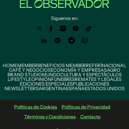
Siguenos en:
HOME
MEMBER
BENEFICIOS MEMBER
REFERÍ
NACIONAL
CAFÉ Y NEGOCIOS
ECONOMÍA Y EMPRESAS
AGRO
BRAND STUDIO
MUNDO
CULTURA Y ESPECTÁCULOS
LIFESTYLE
OPINIÓN
FÚNEBRES
REMATES Y LEGALES
EDICIONES ESPECIALES
PUBLICACIONES
NEWSLETTERS
ARGENTINA
ESPAÑA
ESTADOS UNIDOS
Políticas de Cookies
Políticas de Privacidad
Términos y Condiciones
Contacto