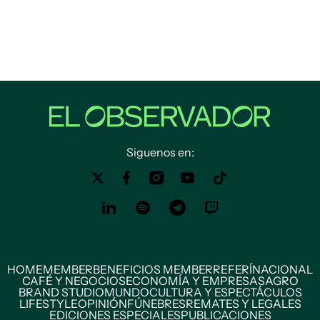
Siguenos en:
HOME
MEMBER
BENEFICIOS MEMBER
REFERÍ
NACIONAL
CAFÉ Y NEGOCIOS
ECONOMÍA Y EMPRESAS
AGRO
BRAND STUDIO
MUNDO
CULTURA Y ESPECTÁCULOS
LIFESTYLE
OPINIÓN
FÚNEBRES
REMATES Y LEGALES
EDICIONES ESPECIALES
PUBLICACIONES