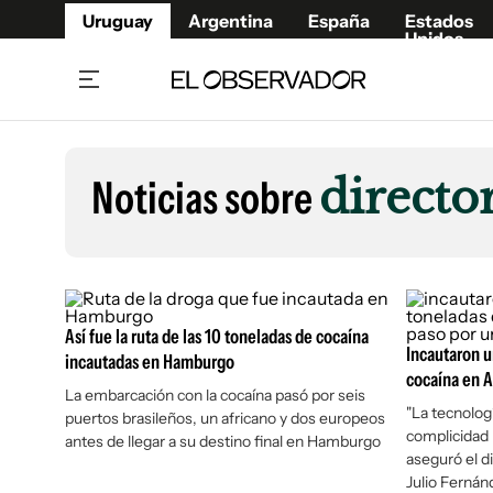
Uruguay
Argentina
España
Estados
Unidos
Home
Lifestyl
Member
Opinió
Noticias sobre
directo
Beneficios Member
Fúnebr
Referí
Remates
8°C
Domingo:
Ahora en:
Montevideo
Nacional
Mín
9°
Máx
Edicion
10°
Cielo Claro
Café y Negocios
Publica
Así fue la ruta de las 10 toneladas de cocaína
Economía y Empresas
Newslet
Incautaron 
incautadas en Hamburgo
Agro
Argent
cocaína en 
La embarcación con la cocaína pasó por seis
Brand Studio
España
"La tecnologí
puertos brasileños, un africano y dos europeos
complicidad 
Mundo
Estados
antes de llegar a su destino final en Hamburgo
aseguró el d
Cultura y Espectáculos
Julio Fernán