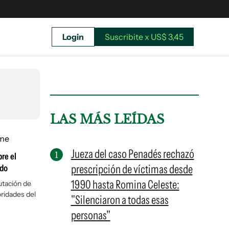
Login
Suscribite x US$ 3,45
uscríbete ahora a El Observador y elegí hasta
donde llegar.
LAS MÁS LEÍDAS
Jueza del caso Penadés rechazó
bre el
prescripción de víctimas desde
ndo
1990 hasta Romina Celeste:
utación de
ioridades del
"Silenciaron a todas esas
personas"
Suscribite x US$ 3,45