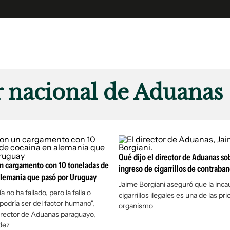
e
S
n
r nacional de Aduanas
es
Siguenos en:
 y Legales
es especiales
ciones
ters
Qué dijo el director de Aduanas so
un cargamento con 10 toneladas de
ingreso de cigarrillos de contraba
ina
Alemania que pasó por Uruguay
Jaime Borgiani aseguró que la inca
a no ha fallado, pero la falla o
cigarrillos ilegales es una de las pr
podría ser del factor humano",
 Unidos
organismo
irector de Aduanas paraguayo,
dez