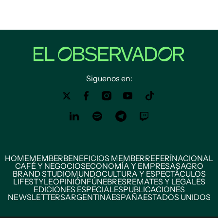
Siguenos en:
HOME
MEMBER
BENEFICIOS MEMBER
REFERÍ
NACIONAL
CAFÉ Y NEGOCIOS
ECONOMÍA Y EMPRESAS
AGRO
BRAND STUDIO
MUNDO
CULTURA Y ESPECTÁCULOS
LIFESTYLE
OPINIÓN
FÚNEBRES
REMATES Y LEGALES
EDICIONES ESPECIALES
PUBLICACIONES
NEWSLETTERS
ARGENTINA
ESPAÑA
ESTADOS UNIDOS