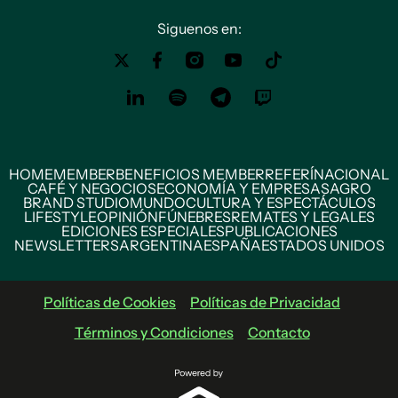
Siguenos en:
HOME
MEMBER
BENEFICIOS MEMBER
REFERÍ
NACIONAL
CAFÉ Y NEGOCIOS
ECONOMÍA Y EMPRESAS
AGRO
BRAND STUDIO
MUNDO
CULTURA Y ESPECTÁCULOS
LIFESTYLE
OPINIÓN
FÚNEBRES
REMATES Y LEGALES
EDICIONES ESPECIALES
PUBLICACIONES
NEWSLETTERS
ARGENTINA
ESPAÑA
ESTADOS UNIDOS
Políticas de Cookies
Políticas de Privacidad
Términos y Condiciones
Contacto