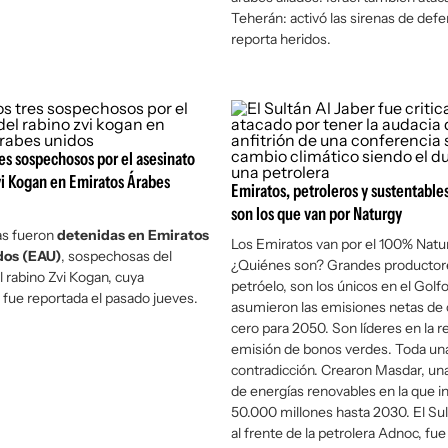
Teherán: activó las sirenas de defe
reporta heridos.
es sospechosos por el asesinato
vi Kogan en Emiratos Árabes
Emiratos, petroleros y sustentable
son los que van por Naturgy
as fueron
detenidas en Emiratos
Los Emiratos van por el 100% Natu
dos (EAU)
, sospechosas del
¿Quiénes son? Grandes productor
l rabino Zvi Kogan, cuya
petróelo, son los únicos en el Golf
 fue reportada el pasado jueves.
asumieron las emisiones netas de
cero para 2050. Son líderes en la r
emisión de bonos verdes. Toda un
contradicción. Crearon Masdar, u
de energías renovables en la que i
50.000 millones hasta 2030. El Sul
al frente de la petrolera Adnoc, fue