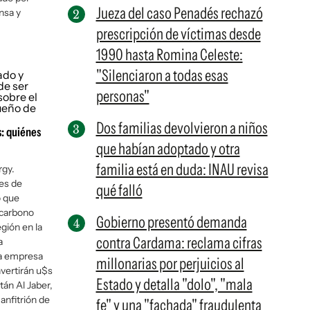
Jueza del caso Penadés rechazó
nsa y
prescripción de víctimas desde
1990 hasta Romina Celeste:
"Silenciaron a todas esas
personas"
Dos familias devolvieron a niños
s: quiénes
que habían adoptado y otra
familia está en duda: INAU revisa
rgy.
es de
qué falló
o que
 carbono
Gobierno presentó demanda
egión en la
contra Cardama: reclama cifras
a
na empresa
millonarias por perjuicios al
nvertirán u$s
Estado y detalla "dolo", "mala
tán Al Jaber,
 anfitrión de
fe" y una "fachada" fraudulenta