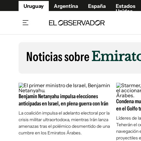
Uruguay
Argentina
España
Estados
Unidos
Home
Lifestyl
Member
Opinió
Noticias sobre
Emirat
Beneficios Member
Fúnebr
Referí
Remates
12°C
Sábado:
Ahora en:
Montevideo
Nacional
Mín
8°
Máx
Edicion
11°
Cielo Claro
Café y Negocios
Publica
Benjamin Netanyahu impulsa elecciones
Economía y Empresas
Newslet
Condena mund
anticipadas en Israel, en plena guerra con Irán
Agro
Argent
en el Golfo 
La coalición impulsa el adelanto electoral por la
Brand Studio
España
Líderes de l
crisis militar ultraortodoxa, mientras Irán lanza
Teherán el ce
Mundo
Estados
amenazas tras el polémico desmentido de una
navegación 
cumbre en los Emiratos Árabes.
Cultura y Espectáculos
proyectiles e