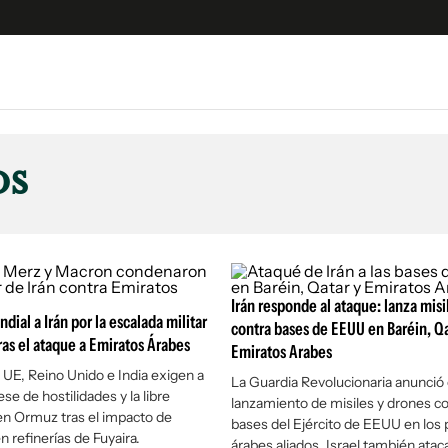
e
S
n
os
es
Siguenos en:
 y Legales
es especiales
ciones
ters
Irán responde al ataque: lanza misi
ial a Irán por la escalada militar
contra bases de EEUU en Baréin, Qa
ina
tras el ataque a Emiratos Árabes
Emiratos Arabes
a UE, Reino Unido e India exigen a
La Guardia Revolucionaria anunció 
se de hostilidades y la libre
 Unidos
lanzamiento de misiles y drones co
en Ormuz tras el impacto de
bases del Ejército de EEUU en los 
n refinerías de Fuyaira.
árabes aliados. Israel también atac