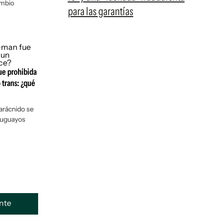
ambio
para las garantías
ue prohibida
 trans: ¿qué
 arácnido se
ruguayos
ente