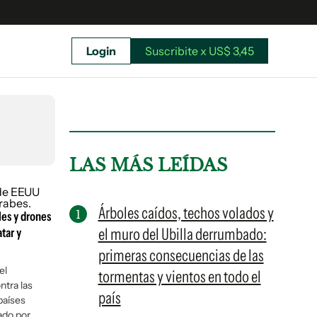
Login
Suscribite x US$ 3,45
uscríbete ahora a El Observador y elegí hasta
donde llegar.
LAS MÁS LEÍDAS
Árboles caídos, techos volados y
les y drones
el muro del Ubilla derrumbado:
tar y
primeras consecuencias de las
el
tormentas y vientos en todo el
ntra las
país
países
Suscribite x US$ 3,45
ado por