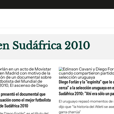
e
S
n
en Sudáfrica 2010
es
Siguenos en:
 y Legales
es especiales
ciones
ters
Diego Forlán y la "espinita" que le
ina
cerca" a la selección uruguaya en 
Sudáfrica 2010: "Ahí era sólo un pa
n presentó el documental que
tuación como el mejor futbolista
 Unidos
El uruguayo repasó momentos de s
de Sudáfrica 2010
dijo que “la historia del Atleti se as
garra charrúa”
e Diego Forlán", es el título del