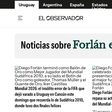
Uruguay
Argentina
España
Estados
Unidos
Home
Lifestyl
Member
Opinió
Noticias sobre
Forlán 
Beneficios Member
Fúnebr
Referí
Remates
11°C
Lunes:
Ahora en:
Montevideo
Nacional
Mín
8°
Máx
Edicion
11°
Cielo Claro
Café y Negocios
Publica
Economía y Empresas
Newslet
Agro
Argent
Mundial 2026: el insólito error de la FIFA que
Brand Studio
España
Diego Forlá
dejó varado a Uruguay en Cancún este
repasa su ac
Mundo
Estados
domingo que recuerda lo de Sudáfrica 2010,
del Mundial 
donde tuvo dos finales felices
Cultura y Espectáculos
"El ascenso d