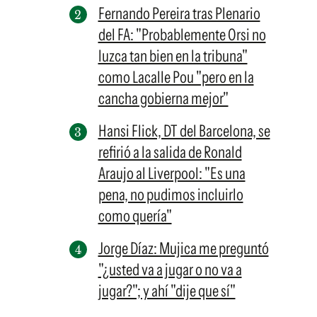
Fernando Pereira tras Plenario
del FA: "Probablemente Orsi no
luzca tan bien en la tribuna"
como Lacalle Pou "pero en la
cancha gobierna mejor"
Hansi Flick, DT del Barcelona, se
refirió a la salida de Ronald
Araujo al Liverpool: "Es una
pena, no pudimos incluirlo
como quería"
Jorge Díaz: Mujica me preguntó
"¿usted va a jugar o no va a
jugar?"; y ahí "dije que sí"