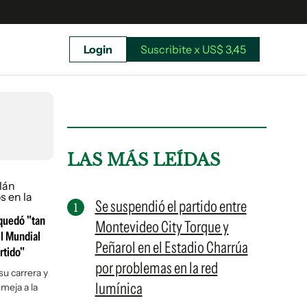
Login
Suscribite x US$ 3,45
uscríbete ahora a El Observador y elegí hasta
donde llegar.
LAS MÁS LEÍDAS
Se suspendió el partido entre
 quedó "tan
Montevideo City Torque y
el Mundial
Peñarol en el Estadio Charrúa
rtido"
por problemas en la red
u carrera y
lumínica
emeja a la
Suscribite x US$ 3,45