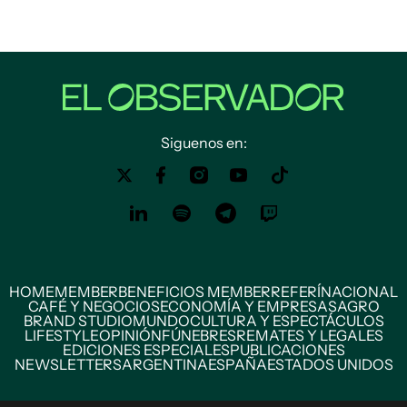
Siguenos en:
HOME
MEMBER
BENEFICIOS MEMBER
REFERÍ
NACIONAL
CAFÉ Y NEGOCIOS
ECONOMÍA Y EMPRESAS
AGRO
BRAND STUDIO
MUNDO
CULTURA Y ESPECTÁCULOS
LIFESTYLE
OPINIÓN
FÚNEBRES
REMATES Y LEGALES
EDICIONES ESPECIALES
PUBLICACIONES
NEWSLETTERS
ARGENTINA
ESPAÑA
ESTADOS UNIDOS