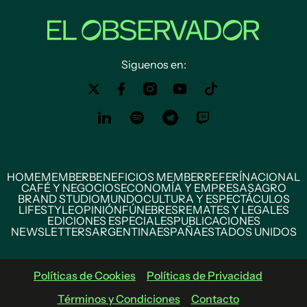
Siguenos en:
HOME
MEMBER
BENEFICIOS MEMBER
REFERÍ
NACIONAL
CAFÉ Y NEGOCIOS
ECONOMÍA Y EMPRESAS
AGRO
BRAND STUDIO
MUNDO
CULTURA Y ESPECTÁCULOS
LIFESTYLE
OPINIÓN
FÚNEBRES
REMATES Y LEGALES
EDICIONES ESPECIALES
PUBLICACIONES
NEWSLETTERS
ARGENTINA
ESPAÑA
ESTADOS UNIDOS
Políticas de Cookies
Políticas de Privacidad
Términos y Condiciones
Contacto