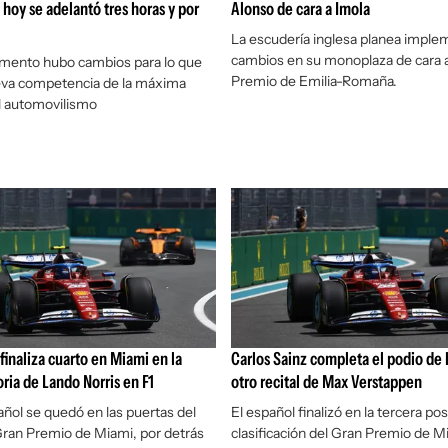
 hoy se adelantó tres horas y por
Alonso de cara a Imola
La escudería inglesa planea imple
cambios en su monoplaza de cara 
mento hubo cambios para lo que
Premio de Emilia-Romaña.
eva competencia de la máxima
l automovilismo
finaliza cuarto en Miami en la
Carlos Sainz completa el podio de 
oria de Lando Norris en F1
otro recital de Max Verstappen
pañol se quedó en las puertas del
El español finalizó en la tercera pos
Gran Premio de Miami, por detrás
clasificación del Gran Premio de M