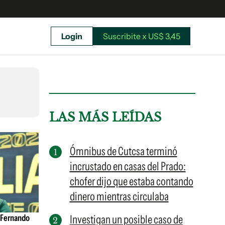
Login
Suscribite x US$ 3,45
uscríbete ahora a El Observador y elegí hasta
donde llegar.
LAS MÁS LEÍDAS
Ómnibus de Cutcsa terminó
incrustado en casas del Prado:
chofer dijo que estaba contando
dinero mientras circulaba
 Fernando
Investigan un posible caso de
Suscribite x US$ 3,45