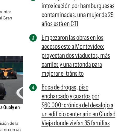
intoxicación por hamburguesas
mentar
contaminadas: una mujer de 29
al Gran
años está en CTI
Empezaron las obras en los
accesos este a Montevideo:
proyectan dos viaductos, más
carriles y una rotonda para
mejorar el tránsito
Boca de drogas, piso
encharcado y cuartos por
$60.000: crónica del desalojo a
la Qualy en
un edificio centenario en Ciudad
Vieja donde vivían 35 familias
ición de la
iami con un