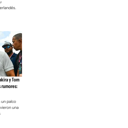
u
erlandés.
akira y Tom
s rumores:
 un palco
vieron una
s