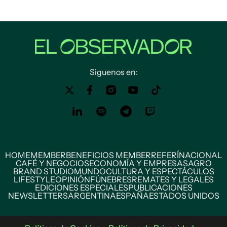
Siguenos en:
HOME
MEMBER
BENEFICIOS MEMBER
REFERÍ
NACIONAL
CAFÉ Y NEGOCIOS
ECONOMÍA Y EMPRESAS
AGRO
BRAND STUDIO
MUNDO
CULTURA Y ESPECTÁCULOS
LIFESTYLE
OPINIÓN
FÚNEBRES
REMATES Y LEGALES
EDICIONES ESPECIALES
PUBLICACIONES
NEWSLETTERS
ARGENTINA
ESPAÑA
ESTADOS UNIDOS