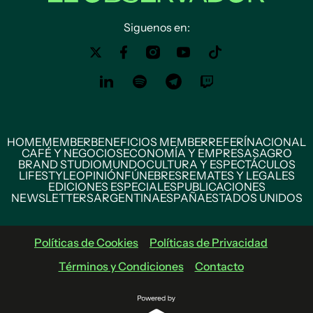
Siguenos en:
HOME
MEMBER
BENEFICIOS MEMBER
REFERÍ
NACIONAL
CAFÉ Y NEGOCIOS
ECONOMÍA Y EMPRESAS
AGRO
BRAND STUDIO
MUNDO
CULTURA Y ESPECTÁCULOS
LIFESTYLE
OPINIÓN
FÚNEBRES
REMATES Y LEGALES
EDICIONES ESPECIALES
PUBLICACIONES
NEWSLETTERS
ARGENTINA
ESPAÑA
ESTADOS UNIDOS
Políticas de Cookies
Políticas de Privacidad
Términos y Condiciones
Contacto