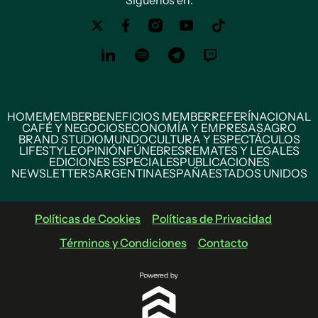
Siguenos en:
HOME
MEMBER
BENEFICIOS MEMBER
REFERÍ
NACIONAL
CAFÉ Y NEGOCIOS
ECONOMÍA Y EMPRESAS
AGRO
BRAND STUDIO
MUNDO
CULTURA Y ESPECTÁCULOS
LIFESTYLE
OPINIÓN
FÚNEBRES
REMATES Y LEGALES
EDICIONES ESPECIALES
PUBLICACIONES
NEWSLETTERS
ARGENTINA
ESPAÑA
ESTADOS UNIDOS
Políticas de Cookies
Políticas de Privacidad
Términos y Condiciones
Contacto