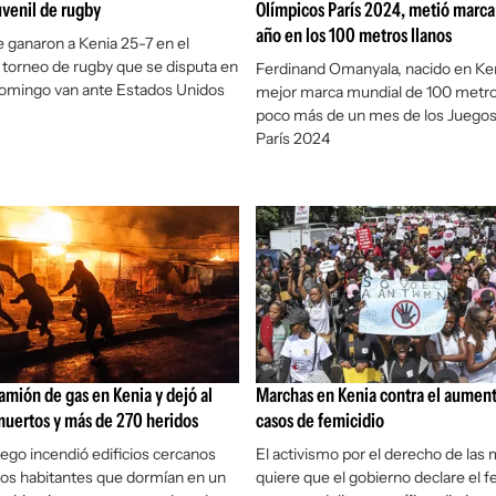
uvenil de rugby
Olímpicos París 2024, metió marca
año en los 100 metros llanos
le ganaron a Kenia 25-7 en el
 torneo de rugby que se disputa en
Ferdinand Omanyala, nacido en Keni
domingo van ante Estados Unidos
mejor marca mundial de 100 metros
poco más de un mes de los Juegos
París 2024
amión de gas en Kenia y dejó al
Marchas en Kenia contra el aument
muertos y más de 270 heridos
casos de femicidio
uego incendió edificios cercanos
El activismo por el derecho de las
los habitantes que dormían en un
quiere que el gobierno declare el f