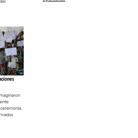
del
aciones
 imaginaron
mente
 ceremonia,
privados