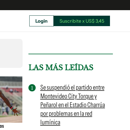
Login
Suscribite x US$ 3,45
uscríbete ahora a El Observador y elegí hasta
donde llegar.
LAS MÁS LEÍDAS
Se suspendió el partido entre
Montevideo City Torque y
Peñarol en el Estadio Charrúa
por problemas en la red
lumínica
gos
Suscribite x US$ 3,45