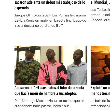
sacaron adelante un debut más trabajoso de lo
el Mundial j
esperado
Los Teritos 
arranque del
Juegos Olímpicos 2024: Los Pumas le ganaron
Escocia; el 
32-12 a Kenia en rugby en la recta final luego de
irse al descanso perdiendo 5 a 7
Acusaron de 191 asesinatos al líder de la secta
Explotó un c
que hacía morir de hambre a sus adeptos
menos tres 
Paul Nthenge Mackenzie, un extaxista que se
La bola de f
autodenominaba pastor, incitó a sus
atrapando a 