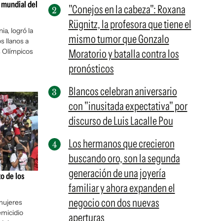
 mundial del
"Conejos en la cabeza": Roxana
Rügnitz, la profesora que tiene el
a, logró la
mismo tumor que Gonzalo
 llanos a
 Olímpicos
Moratorio y batalla contra los
pronósticos
Blancos celebran aniversario
con "inusitada expectativa" por
discurso de Luis Lacalle Pou
Los hermanos que crecieron
buscando oro, son la segunda
generación de una joyería
o de los
familiar y ahora expanden el
negocio con dos nuevas
 mujeres
emicidio
aperturas