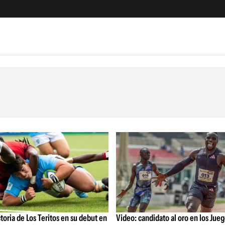
e
S
n
es
Siguenos en:
 y Legales
es especiales
ciones
ters
ina
 Unidos
toria de Los Teritos en su debut en
Video: candidato al oro en los Jue