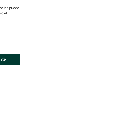
 no les puedo
ló el
ente