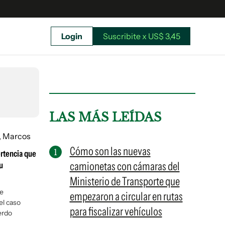
Login
Suscribite x US$ 3,45
uscríbete ahora a El Observador y elegí hasta
donde llegar.
LAS MÁS LEÍDAS
Cómo son las nuevas
ertencia que
camionetas con cámaras del
u
Ministerio de Transporte que
ue
empezaron a circular en rutas
el caso
para fiscalizar vehículos
erdo
Suscribite x US$ 3,45