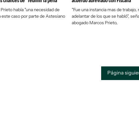
s chances de "redimir la pena"
acuerdo abreviado con Fiscalía
Prieto había "una necesidad de
"Fue una instancia mas de trabajo,
 a este caso por parte de Astesiano
adelantar de los que se habló", seña
abogado Marcos Prieto,
Página sigui