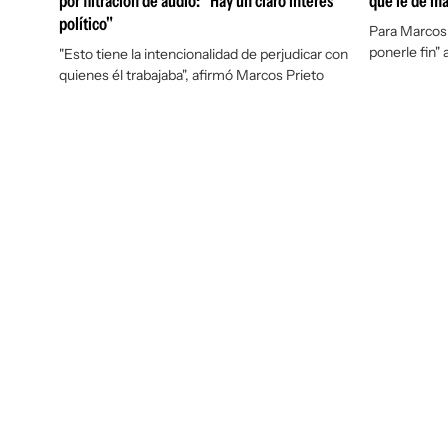
por filtración de audio: "Hay un claro interés
que le dé má
político"
Para Marcos 
ponerle fin"
"Esto tiene la intencionalidad de perjudicar con
quienes él trabajaba", afirmó Marcos Prieto