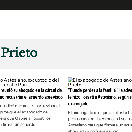
e
S
n
Prieto
es
Siguenos en:
 y Legales
es especiales
ciones
 reunió su abogado en la cárcel de
ters
"Puede perder a la familia": la adv
 no recusarán el acuerdo abreviado
le hizo Fossati a Astesiano, según s
ina
exabogado
n indicó que analizaban revisar el
go de que el exabogado de
El exabogado dijo que su cliente f
 Unidos
jera que Gabriela Fossati los
presionado por la entonces fiscal d
a firmar un acuerdo
Astesiano para que firmara un acu
abreviado y no fuera a juicio