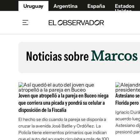
Uruguay
Argentina
España
Estados
Unidos
Home
Lifestyl
Member
Opinió
Noticias sobre
Marcos 
Beneficios Member
Fúnebr
Referí
Remates
15°C
Viernes:
Ahora en:
Montevideo
Nacional
Mín
8°
Máx
Edicion
12°
Lluvia Ligera
Café y Negocios
Publica
Joven que atropelló a la pareja en Buceo niega
Economía y Empresas
Astesiano se
Newslet
que corriera una picada y pondrá su celular a
Florida pero
Agro
Argent
disposición de la Fiscalía
Ignacio Durá
Brand Studio
España
acuerdo lue
El hecho se dio cuando la pareja se disponía a
Mundo
Estados
Astesiano di
cruzar la avenida José Batlle y Ordóñez. La
presionó par
Policía tiene elementos primarios que indican
Cultura y Espectáculos
que el auto del acusado circulaba a más de 100