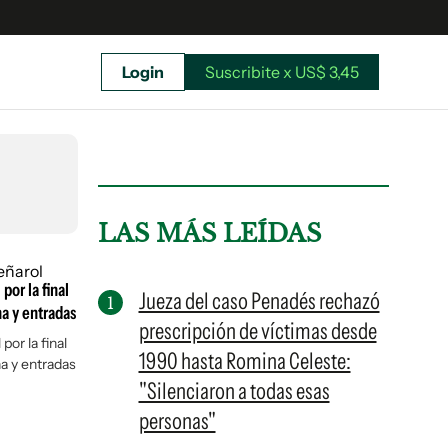
Login
Suscribite x US$ 3,45
uscríbete ahora a El Observador y elegí hasta
donde llegar.
LAS MÁS LEÍDAS
por la final
Jueza del caso Penadés rechazó
a y entradas
prescripción de víctimas desde
or la final
1990 hasta Romina Celeste:
a y entradas
"Silenciaron a todas esas
personas"
Suscribite x US$ 3,45