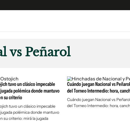
e
S
n
l vs Peñarol
es
Siguenos en:
 y Legales
es especiales
°
ciones
jich tuvo un clásico impecable
Cuándo juegan Nacional vs Peñarol 
ters
a jugada polémica donde mantuvo
del Torneo Intermedio: hora, canch
n su criterio
ina
Cuándo juegan Nacional vs Peñarol p
del Torneo Intermedio: hora, canch
jich tuvo un clásico impecable
a jugada polémica donde mantuvo
 Unidos
 su criterio: mirá la jugada