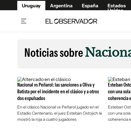
Uruguay
Argentina
España
Estados
Unidos
Home
Lifestyl
Member
Opinió
Noticias sobre
Naciona
Beneficios Member
Fúnebr
Referí
Remates
8°C
Domingo:
Ahora en:
Montevideo
Nacional
Mín
9°
Edicion
Máx
10
Nubes Dispersas
Café y Negocios
Publica
Nacional vs Peñarol: las sanciones a Oliva y
Esteban Osto
Economía y Empresas
Newslet
Batista por el incidente en el clásico y a otros
con una sol
dos expulsados
coherencia e
Agro
Argent
En el clásico Nacional vs Peñarol jugado en el
Brand Studio
Esteban Osto
España
Estadio Centenario, el juez Esteban Ostojich le
con una sol
Mundo
Estados
mostró la roja a cuatro jugadores
coherencia en
Cultura y Espectáculos