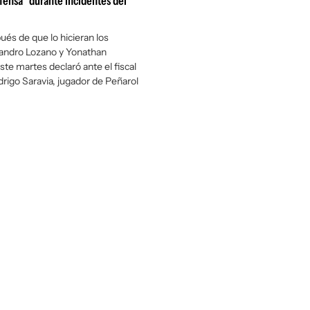
fensa" durante incidentes del
ués de que lo hicieran los
eandro Lozano y Yonathan
ste martes declaró ante el fiscal
igo Saravia, jugador de Peñarol