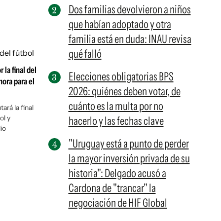
Dos familias devolvieron a niños
que habían adoptado y otra
familia está en duda: INAU revisa
qué falló
 la final del
Elecciones obligatorias BPS
hora para el
2026: quiénes deben votar, de
cuánto es la multa por no
rá la final
ol y
hacerlo y las fechas clave
io
"Uruguay está a punto de perder
la mayor inversión privada de su
historia": Delgado acusó a
Cardona de "trancar" la
negociación de HIF Global