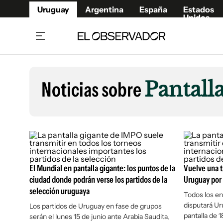
Uruguay
Argentina
España
Estados
Unidos
Home
Lifestyl
Member
Opinió
Noticias sobre
Pantall
Beneficios Member
Fúnebr
Referí
Remates
13°C
Domingo:
Ahora en:
Montevideo
Nacional
Mín
10°
Máx
Edicion
13°
Cielo Claro
Café y Negocios
Publica
Economía y Empresas
Newslet
Agro
Argent
El Mundial en pantalla gigante: los puntos de la
Vuelve una t
ciudad donde podrán verse los partidos de la
Uruguay por 
Brand Studio
España
selección uruguaya
Todos los en
Mundo
Estados
disputará Ur
Los partidos de Uruguay en fase de grupos
Cultura y Espectáculos
pantalla de 1
serán el lunes 15 de junio ante Arabia Saudita,