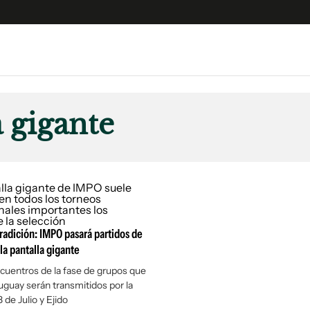
e
S
n
a gigante
es
Siguenos en:
 y Legales
es especiales
ciones
ters
ina
radición: IMPO pasará partidos de
la pantalla gigante
cuentros de la fase de grupos que
 Unidos
uguay serán transmitidos por la
8 de Julio y Ejido