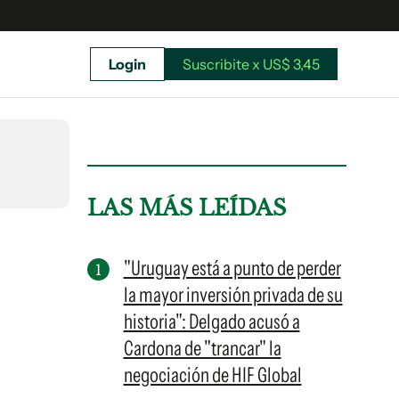
Login
Suscribite x US$ 3,45
uscríbete ahora a El Observador y elegí hasta
donde llegar.
LAS MÁS LEÍDAS
"Uruguay está a punto de perder
la mayor inversión privada de su
historia": Delgado acusó a
Cardona de "trancar" la
negociación de HIF Global
Suscribite x US$ 3,45