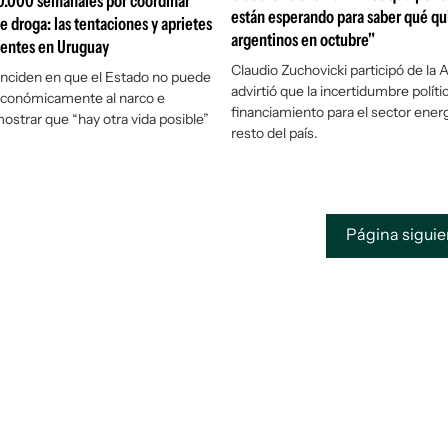
0.000 semanales por coordinar
están esperando para saber qué qu
e droga: las tentaciones y aprietes
argentinos en octubre"
centes en Uruguay
Claudio Zuchovicki participó de la
nciden en que el Estado no puede
advirtió que la incertidumbre polític
económicamente al narco e
financiamiento para el sector energ
mostrar que “hay otra vida posible”
resto del país.
Página sigui