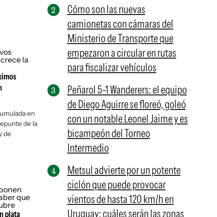
Cómo son las nuevas
camionetas con cámaras del
Ministerio de Transporte que
empezaron a circular en rutas
para fiscalizar vehículos
áximos
n
Peñarol 5-1 Wanderers: el equipo
de Diego Aguirre se floreó, goleó
acumulada en
con un notable Leonel Jaime y es
epunte de la
bicampeón del Torneo
y de
Intermedio
Metsul advierte por un potente
ciclón que puede provocar
vientos de hasta 120 km/h en
Uruguay: cuáles serán las zonas
n plata