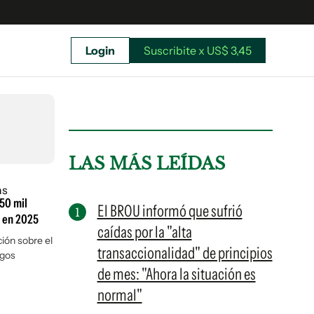
Login
Suscribite x US$ 3,45
uscríbete ahora a El Observador y elegí hasta
donde llegar.
LAS MÁS LEÍDAS
150 mil
El BROU informó que sufrió
a en 2025
caídas por la "alta
ción sobre el
transaccionalidad" de principios
agos
de mes: "Ahora la situación es
normal"
Suscribite x US$ 3,45