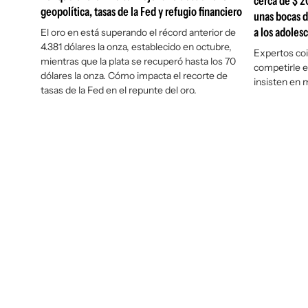
cerca de $ 2
geopolítica, tasas de la Fed y refugio financiero
unas bocas d
a los adoles
El oro en está superando el récord anterior de
4.381 dólares la onza, establecido en octubre,
Expertos coi
mientras que la plata se recuperó hasta los 70
competirle 
dólares la onza. Cómo impacta el recorte de
insisten en 
tasas de la Fed en el repunte del oro.