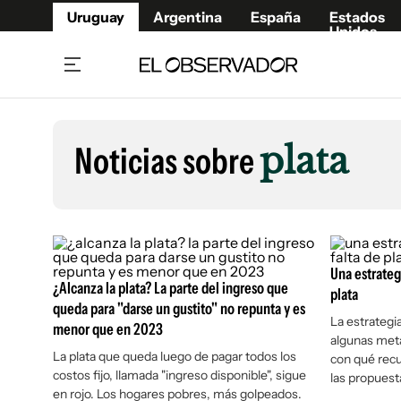
Uruguay
Argentina
España
Estados
Unidos
Home
Lifestyl
Member
Opinió
Noticias sobre
plata
Beneficios Member
Fúnebr
Referí
Remates
13°C
Viernes:
Ahora en:
Montevideo
Nacional
Mín
10°
Máx
12°
Edicion
Nubes
Café y Negocios
Publica
Economía y Empresas
Una estrateg
Newslet
¿Alcanza la plata? La parte del ingreso que
plata
Agro
Argent
queda para "darse un gustito" no repunta y es
La estrategi
menor que en 2023
Brand Studio
España
algunas meta
Mundo
Estados
La plata que queda luego de pagar todos los
con qué recu
costos fijo, llamada "ingreso disponible", sigue
las propuest
Cultura y Espectáculos
en rojo. Los hogares pobres, más golpeados.