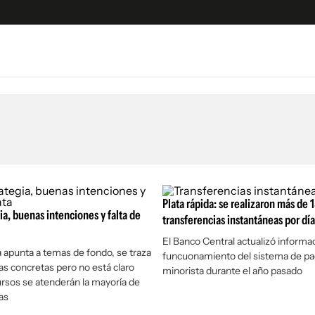
e
S
n
es
Siguenos en:
 y Legales
es especiales
ciones
Plata rápida: se realizaron más de 
ia, buenas intenciones y falta de
ters
transferencias instantáneas por dí
ina
El Banco Central actualizó informa
a apunta a temas de fondo, se traza
funcuonamiento del sistema de p
s concretas pero no está claro
minorista durante el año pasado
 Unidos
rsos se atenderán la mayoría de
as