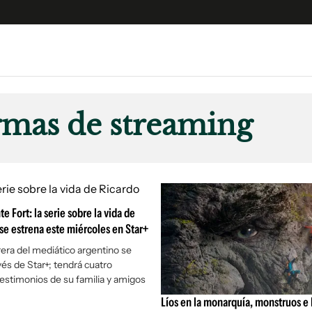
e
S
n
rmas de streaming
es
Siguenos en:
 y Legales
es especiales
ciones
 Fort: la serie sobre la vida de
ters
 se estrena este miércoles en Star+
ina
rera del mediático argentino se
vés de Star+; tendrá cuatro
 Unidos
testimonios de su familia y amigos
Líos en la monarquía, monstruos e 