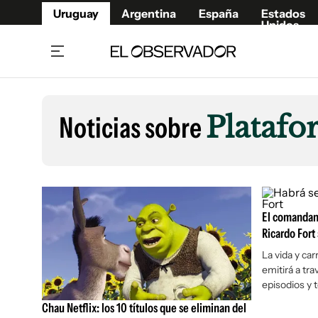
Uruguay
Argentina
España
Estados
Unidos
Home
Lifestyl
Member
Opinió
Noticias sobre
Platafo
Beneficios Member
Fúnebr
Referí
Remates
13°C
Domingo:
Ahora en:
Montevideo
Nacional
Mín
10°
Máx
13°
Edicion
Nubes
Café y Negocios
Publica
Economía y Empresas
El comandante
Newslet
Ricardo Fort
Agro
Argent
La vida y car
Brand Studio
España
emitirá a tra
Mundo
Estados
episodios y 
Cultura y Espectáculos
Chau Netflix: los 10 títulos que se eliminan del