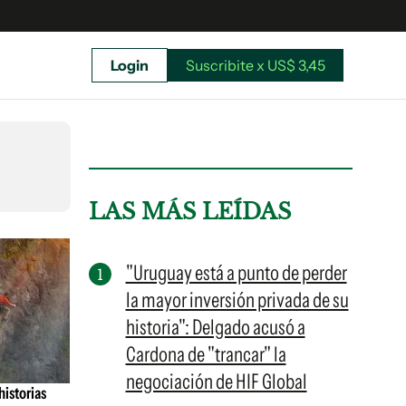
Login
Suscribite x US$ 3,45
uscríbete ahora a El Observador y elegí hasta
donde llegar.
LAS MÁS LEÍDAS
"Uruguay está a punto de perder
la mayor inversión privada de su
historia": Delgado acusó a
Cardona de "trancar" la
negociación de HIF Global
historias
Suscribite x US$ 3,45