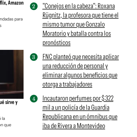
tflix, Amazon
"Conejos en la cabeza": Roxana
Rügnitz, la profesora que tiene el
ndadas para
mismo tumor que Gonzalo
s
Moratorio y batalla contra los
pronósticos
FNC planteó que necesita aplicar
una reducción de personal y
eliminar algunos beneficios que
otorga a trabajadores
Incautaron perfumes por $ 322
ué sirve y
mil a un policía de la Guardia
Republicana en un ómnibus que
 la
iba de Rivera a Montevideo
ón que