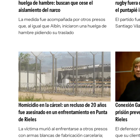
huelga de hambre: buscan que cese el
rugby fuera d
aislamiento del narco
el puntapié 
La medida fue acompañada por otros presos
El partido fu
que, al igual que Albín, iniciaron una huelga de
Santiago Váz
hambre pidiendo su traslado
Homicidio en la cárcel: un recluso de 20 años
Conexión Gan
fue asesinado en un enfrentamiento en Punta
prisión prev
de Rieles
Rieles
La víctima murió al enfrentarse a otros presos
El defensor 
con armas blancas de fabricación carcelaria;
que su client