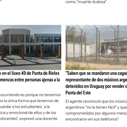
”
como "muerte dudosa"
 en el liceo 49 de Punta de Rieles
"Saben que se mandaron una cagad
amenzas entre personas ajenas a la
representante de dos músicos arg
detenidos en Uruguay por vender 
Punta del Este
a ocurriendo es porque no tenemos
es la única forma que tenemos de
El agente reconoció que los músic
ardar a los estudiantes, a la
argentinos "no la tienen fácil" y qu
sica y emocional de ellos y de los
comprometidos por algunos mens
 docentes", expresó una docente
encontraron en sus teléfonos"