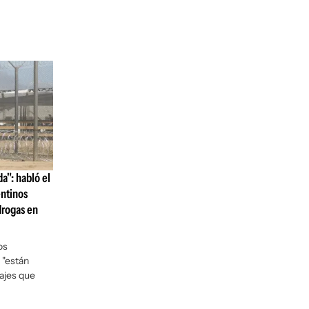
a": habló el
entinos
drogas en
os
e "están
ajes que