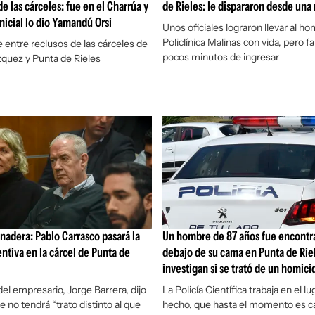
e las cárceles: fue en el Charrúa y
de Rieles: le dispararon desde una
inicial lo dio Yamandú Orsi
Unos oficiales lograron llevar al ho
Policlínica Malinas con vida, pero fal
e entre reclusos de las cárceles de
pocos minutos de ingresar
quez y Punta de Rieles
adera: Pablo Carrasco pasará la
Un hombre de 87 años fue encont
entiva en la cárcel de Punta de
debajo de su cama en Punta de Rie
investigan si se trató de un homici
del empresario, Jorge Barrera, dijo
La Policía Científica trabaja en el lu
e no tendrá “trato distinto al que
hecho, que hasta el momento es c