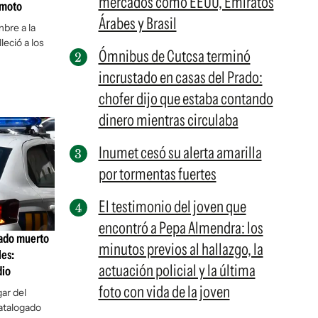
mercados como EEUU, Emiratos
 moto
Árabes y Brasil
mbre a la
leció a los
Ómnibus de Cutcsa terminó
incrustado en casas del Prado:
chofer dijo que estaba contando
dinero mientras circulaba
Inumet cesó su alerta amarilla
por tormentas fuertes
El testimonio del joven que
encontró a Pepa Almendra: los
rado muerto
minutos previos al hallazgo, la
les:
actuación policial y la última
dio
foto con vida de la joven
gar del
atalogado