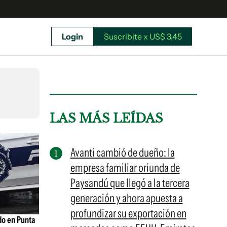
Login
Suscribite x US$ 3,45
uscríbete ahora a El Observador y elegí hasta
donde llegar.
LAS MÁS LEÍDAS
Avanti cambió de dueño: la
empresa familiar oriunda de
Paysandú que llegó a la tercera
generación y ahora apuesta a
profundizar su exportación en
do en Punta
Suscribite x US$ 3,45