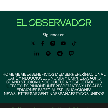
Siguenos en:
HOME
MEMBER
BENEFICIOS MEMBER
REFERÍ
NACIONAL
CAFÉ Y NEGOCIOS
ECONOMÍA Y EMPRESAS
AGRO
BRAND STUDIO
MUNDO
CULTURA Y ESPECTÁCULOS
LIFESTYLE
OPINIÓN
FÚNEBRES
REMATES Y LEGALES
EDICIONES ESPECIALES
PUBLICACIONES
NEWSLETTERS
ARGENTINA
ESPAÑA
ESTADOS UNIDOS