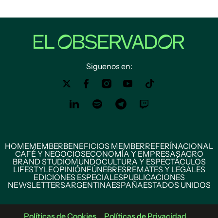
Siguenos en:
HOME
MEMBER
BENEFICIOS MEMBER
REFERÍ
NACIONAL
CAFÉ Y NEGOCIOS
ECONOMÍA Y EMPRESAS
AGRO
BRAND STUDIO
MUNDO
CULTURA Y ESPECTÁCULOS
LIFESTYLE
OPINIÓN
FÚNEBRES
REMATES Y LEGALES
EDICIONES ESPECIALES
PUBLICACIONES
NEWSLETTERS
ARGENTINA
ESPAÑA
ESTADOS UNIDOS
Políticas de Cookies
Políticas de Privacidad