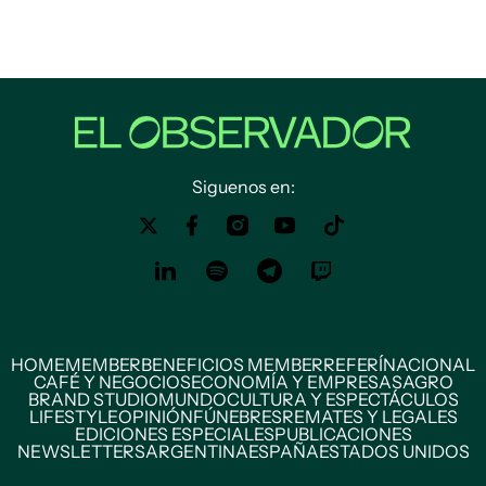
Siguenos en:
HOME
MEMBER
BENEFICIOS MEMBER
REFERÍ
NACIONAL
CAFÉ Y NEGOCIOS
ECONOMÍA Y EMPRESAS
AGRO
BRAND STUDIO
MUNDO
CULTURA Y ESPECTÁCULOS
LIFESTYLE
OPINIÓN
FÚNEBRES
REMATES Y LEGALES
EDICIONES ESPECIALES
PUBLICACIONES
NEWSLETTERS
ARGENTINA
ESPAÑA
ESTADOS UNIDOS