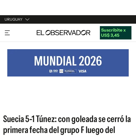
URUGUAY
Suscribite x
URUGUAY
US$ 3,45
ARGENTINA
ESPAÑA
ESTADOS UNIDOS
Suecia 5-1 Túnez: con goleada se cerró la
primera fecha del grupo F luego del