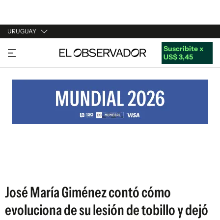
URUGUAY
Suscribite x
URUGUAY
US$ 3,45
ARGENTINA
ESPAÑA
ESTADOS UNIDOS
José María Giménez contó cómo
evoluciona de su lesión de tobillo y dejó